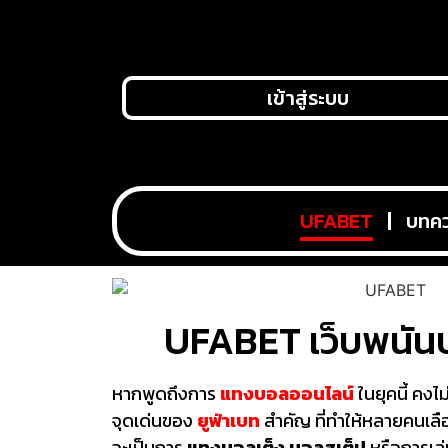
เข้าสู่ระบบ
UFABET
บทค
UFABET เว็บพนันบ
หากพูดถึงการ
แทงบอลออนไลน์
ในยุคนี้ คงไม
จุดเด่นของ
ยูฟ่าเบท
สำคัญ ที่ทำให้หลายคนเลือ
จะเป็นการ
แทงบอลเต็ง
บอลสเต็ป
หรือการเล