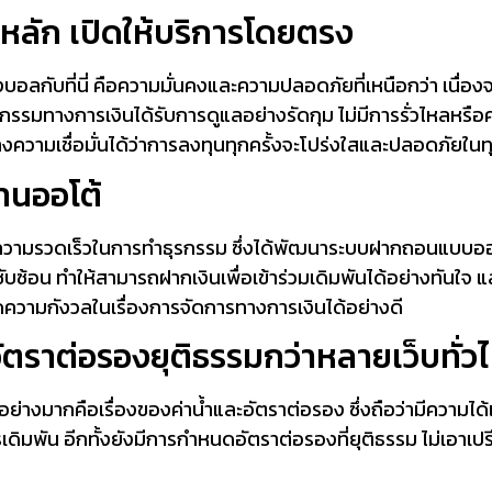
บหลัก เปิดให้บริการโดยตรง
งบอลกับที่นี่ คือความมั่นคงและความปลอดภัยที่เหนือกว่า เนื่อง
ธุรกรรมทางการเงินได้รับการดูแลอย่างรัดกุม ไม่มีการรั่วไหลหรือ
วามเชื่อมั่นได้ว่าการลงทุนทุกครั้งจะโปร่งใสและปลอดภัยในท
านออโต้
ื่องความรวดเร็วในการทำธุรกรรม ซึ่งได้พัฒนาระบบฝากถอนแบบออโ
ี่ซับซ้อน ทำให้สามารถฝากเงินเพื่อเข้าร่วมเดิมพันได้อย่างทันใ
ดความกังวลในเรื่องการจัดการทางการเงินได้อย่างดี
ห้อัตราต่อรองยุติธรรมกว่าหลายเว็บทั่ว
งมากคือเรื่องของค่าน้ำและอัตราต่อรอง ซึ่งถือว่ามีความได้เปรีย
ารเดิมพัน อีกทั้งยังมีการกำหนดอัตราต่อรองที่ยุติธรรม ไม่เอาเ