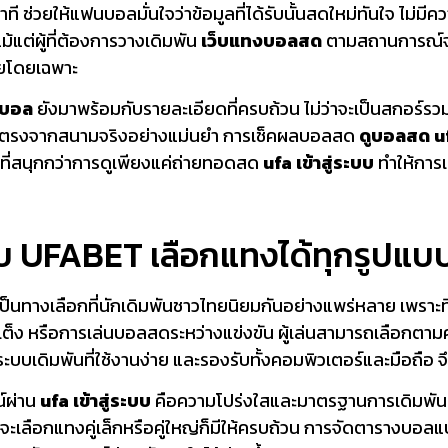
าที ช่วยให้แฟนบอลมั่นใจว่าข้อมูลที่ได้รับนั้นสดใหม่ทันใจ ไม่มีค
้แต่ผู้ที่ต้องการวางเดิมพัน
เว็บแทงบอลสด
ตามสถานการณ์จร
ยโดยเฉพาะ
งบอล
ยังมาพร้อมกับรายละเอียดที่ครบถ้วน ไม่ว่าจะเป็นสกอร์รวม
อดตรงจากสนามจริงอย่างแม่นยำ การเช็คผลบอลสด
ดูบอลสด u
ลที่สนุกกว่าการดูเพียงแค่ถ่ายทอดสด
ufa เข้าสู่ระบบ
ทำให้การ
บ UFABET เลือกแทงได้ทุกรูปแบบ
เป็นทางเลือกที่นักเดิมพันชาวไทยนิยมกันอย่างแพร่หลาย เพรา
เต็ง หรือการเล่นบอลสดระหว่างแข่งขัน ผู้เล่นสามารถเลือกต
น ระบบเดิมพันที่ใช้งานง่าย และรองรับทั้งคอมพิวเตอร์และมือถือ
์ผ่าน
ufa เข้าสู่ระบบ
คือความโปร่งใสและมาตรฐานการเดิมพัน
่าจะเลือกแทงคู่เล็กหรือคู่ใหญ่ก็มีให้ครบถ้วน การจัดตารางบ