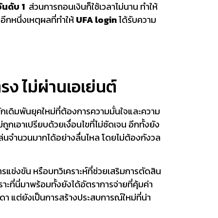
ันดับ 1
ส่วนการถอนเงินก็ใช้เวลาไม่นาน ทำให้
ีกหนึ่งเหตุผลที่ทำให้
UFA login
ได้รับความ
ง ไม่ผ่านเอเย่นต์
นักเดิมพันยุคใหม่ที่ต้องการความมั่นใจและความ
ม่ถูกเอาเปรียบด้วยเงื่อนไขที่ไม่ชัดเจน อีกทั้งยัง
เล่นจำนวนมากได้อย่างลื่นไหล โดยไม่ต้องกังวล
รแข่งขัน หรือบทวิเคราะห์ที่ช่วยเสริมการตัดสิน
าะที่นี่มาพร้อมทั้งยังได้อัตราการจ่ายที่คุ้มค่า
า แต่ยังเป็นการสร้างประสบการณ์ใหม่ที่น่า