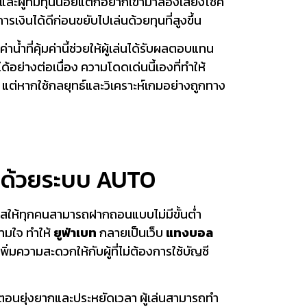
่และผู้ที่มีทุนน้อยแต่ก็อยากเข้ามาลองเสี่ยงโชค
รเงินได้ดีก่อนขยับไปเล่นด้วยทุนที่สูงขึ้น
ค่าน้ำที่คุ้มค่านี้ช่วยให้ผู้เล่นได้รับผลตอบแทน
อย่างต่อเนื่อง ความโดดเด่นนี้เองที่ทำให้
ย แต่หากใช้กลยุทธ์และวิเคราะห์เกมอย่างถูกทาง
t ด้วยระบบ AUTO
กาสให้ทุกคนสามารถฝากถอนแบบไม่มีขั้นต่ำ
ตามใจ ทำให้
ยูฟ่าเบท
กลายเป็นเว็บ
แทงบอล
พิ่มความสะดวกให้กับผู้ที่ไม่ต้องการใช้บัญชี
ตอนยุ่งยากและประหยัดเวลา ผู้เล่นสามารถทำ