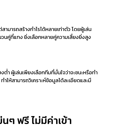
ต่สามารถสร้างกำไรได้หลายเท่าตัว โดยผู้เล่น
คู่ที่แทง ยิ่งเลือกหลายคู่ความเสี่ยงยิ่งสูง
่ำ ผู้เล่นเพียงเลือกทีมที่มั่นใจว่าจะชนะหรือทำ
ำให้สามารถวิเคราะห์ข้อมูลได้ละเอียดและมี
ๆ ฟรี ไม่มีค่าเข้า