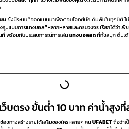
บ
ระบบ
ยังมีระบบที่ออกแบบมาเพื่อตอบโจทย์นักเดิมพันในทุกมิติ ไม
์ รวมถึงรูปแบบการแทงบอลที่หลากหลายและครบวงจร เรียกได้ว่าเพี
ันที พร้อมกับประสบการณ์การเล่น
แทงบอลสด
ที่ทั้งสนุก ตื่
ตรง ขั้นต่ำ 10 บาท ค่าน้ำสูงที่ส
ในช่องทางสร้างรายได้เสริมของใครหลายๆ คน
UFABET
ถือว่าเ