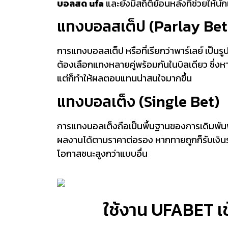
บอลสด ufa
และยังมีสถิติย้อนหลังที่ช่วยให้นัก
แทงบอลสเต็ป (Parlay Bet
การแทงบอลสเต็ป หรือที่เรียกว่าพาร์เลย์ เป็นร
ต้องเลือกแทงหลายคู่พร้อมกันในบิลเดียว ซึ่งหากท
แต่ก็ทำให้ผลตอบแทนน่าสนใจมากขึ้น
แทงบอลเต็ง (Single Bet)
การแทงบอลเต็งถือเป็นพื้นฐานของการเดิมพันฟุตบอ
ผลงานได้ตามราคาต่อรอง หากทายถูกก็รับเงินรา
โอกาสชนะสูงกว่าแบบอื่น
ใช้งาน UFABET เข้