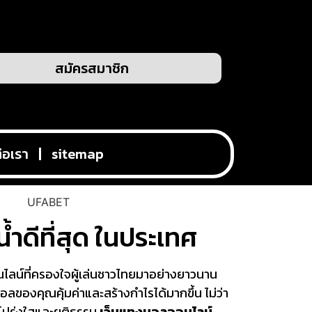
สมัครสมาชิก
่อเรา
sitemap
ดีที่สุด ในประเทศ
อนไลน์ที่ครองใจผู้เล่นชาวไทยมาอย่างยาวนาน
บอลของคุณคุ้มค่าและสร้างกำไรได้มากขึ้น ไม่ว่า
โปร่งใสและยุติธรรม
เว็บแทงบอลออนไลน์