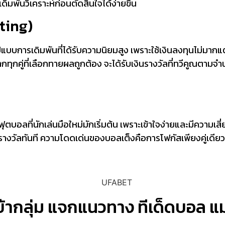
เดิมพันวิเคราะห์ก่อนตัดสินใจได้ง่ายขึ้น
ting)
ูปแบบการเดิมพันที่ได้รับความนิยมสูง เพราะใช้เงินลงทุนไม่มากแ
ุกคู่ที่เลือกทายผลถูกต้อง จะได้รับเงินรางวัลที่ทวีคูณตามจำนวน
ลที่นักเล่นมือใหม่มักเริ่มต้น เพราะเข้าใจง่ายและมีความเสี่ยงต
งวัลทันที ความโดดเด่นของบอลเต็งคือการโฟกัสเพียงคู่เดียว ท
ากลุ่ม แจกแนวทาง ทีเด็ดบอล แม่น